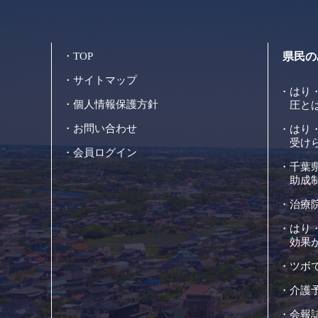
TOP
県民の
サイトマップ
はり
個人情報保護方針
圧と
お問い合わせ
はり
受け
会員ログイン
千葉
助成
治療
はり
効果
ツボ
介護
会報誌