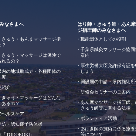
みなさまへ
はり師・きゅう師・あん摩
ジ指圧師のみなさまへ
・きゅう・あんまマッサージ指
職能団体としての役割
は？
千葉県鍼灸マッサージ協同
・きゅう・マッサージは保険で
案内
られるの？
厚生労働大臣免許保有証を
県内の地域助成券・各種団体の
しょう
制度
開設届の申請・県内施術所
院紹介
研修会セミナーのご案内
・きゅう・マッサージはどんな
あん摩マツサージ指圧師、
があるの？
きゅう師等に関する法律
でヘルスケア
ボランティア活動
予防・認知症予防体操
あはき師の施術に係る療養
「TODOROKI」
等について