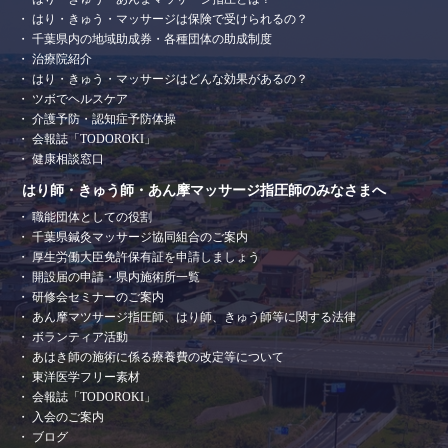
はり・きゅう・マッサージは保険で受けられるの？
千葉県内の地域助成券・各種団体の助成制度
治療院紹介
はり・きゅう・マッサージはどんな効果があるの？
ツボでヘルスケア
介護予防・認知症予防体操
会報誌「TODOROKI」
健康相談窓口
はり師・きゅう師・あん摩マッサージ指圧師のみなさまへ
職能団体としての役割
千葉県鍼灸マッサージ協同組合のご案内
厚生労働大臣免許保有証を申請しましょう
開設届の申請・県内施術所一覧
研修会セミナーのご案内
あん摩マツサージ指圧師、はり師、きゅう師等に関する法律
ボランティア活動
あはき師の施術に係る療養費の改定等について
東洋医学フリー素材
会報誌「TODOROKI」
入会のご案内
ブログ