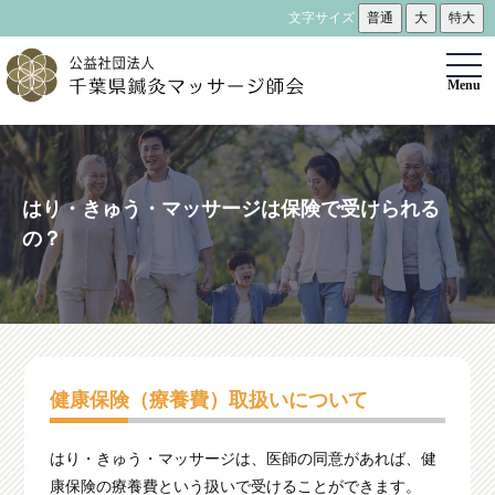
文字サイズ
普通
大
特大
togg
Menu
navi
はり・きゅう・マッサージは保険で受けられる
の？
健康保険（療養費）取扱いについて
はり・きゅう・マッサージは、医師の同意があれば、健
康保険の療養費という扱いで受けることができます。