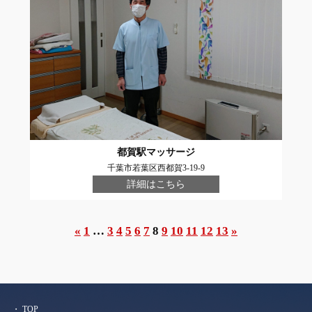
都賀駅マッサージ
千葉市若葉区西都賀3-19-9
詳細はこちら
«
1
…
3
4
5
6
7
8
9
10
11
12
13
»
TOP