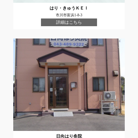
はり・きゅうＫＥＩ
市川市富浜1-8-3
詳細はこちら
日向はり灸院