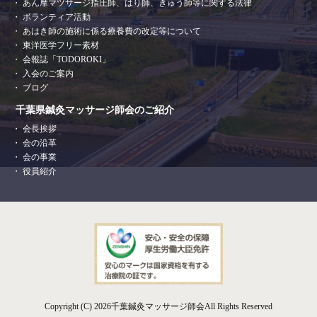
あん摩マツサージ指圧師、はり師、きゅう師等に関する法律
ボランティア活動
あはき師の施術に係る療養費の改定等について
東洋医学フリー素材
会報誌「TODOROKI」
入会のご案内
ブログ
千葉県鍼灸マッサージ師会のご紹介
会長挨拶
会の沿革
会の事業
役員紹介
Copyright (C) 2026千葉鍼灸マッサージ師会All Rights Reserved