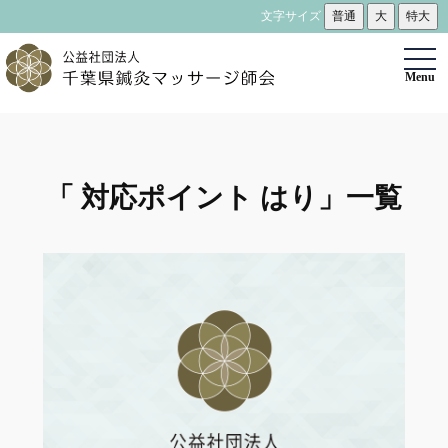
文字サイズ
普通
大
特大
togg
Menu
navi
「 対応ポイント はり」一覧