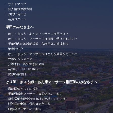
サイトマップ
個人情報保護方針
お問い合わせ
会員ログイン
県民のみなさまへ
はり・きゅう・あんまマッサージ指圧とは？
はり・きゅう・マッサージは保険で受けられるの？
千葉県内の地域助成券・各種団体の助成制度
治療院紹介
はり・きゅう・マッサージはどんな効果があるの？
ツボでヘルスケア
介護予防・認知症予防体操
会報誌「TODOROKI」
健康相談窓口
はり師・きゅう師・あん摩マッサージ指圧師のみなさまへ
職能団体としての役割
千葉県鍼灸マッサージ協同組合のご案内
厚生労働大臣免許保有証を申請しましょう
開設届の申請・県内施術所一覧
研修会セミナーのご案内