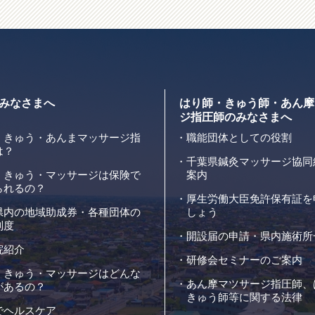
みなさまへ
はり師・きゅう師・あん摩
ジ指圧師のみなさまへ
・きゅう・あんまマッサージ指
職能団体としての役割
は？
千葉県鍼灸マッサージ協同
・きゅう・マッサージは保険で
案内
られるの？
厚生労働大臣免許保有証を
県内の地域助成券・各種団体の
しょう
制度
開設届の申請・県内施術所
院紹介
研修会セミナーのご案内
・きゅう・マッサージはどんな
あん摩マツサージ指圧師、
があるの？
きゅう師等に関する法律
でヘルスケア