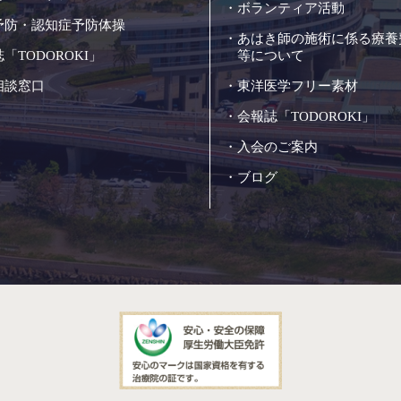
ボランティア活動
予防・認知症予防体操
あはき師の施術に係る療養
「TODOROKI」
等について
相談窓口
東洋医学フリー素材
会報誌「TODOROKI」
入会のご案内
ブログ