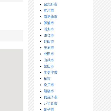
習志野市
富津市
南房総市
勝浦市
浦安市
匝瑳市
野田市
茂原市
成田市
山武市
館山市
木更津市
柏市
松戸市
船橋市
我孫子市
いすみ市
銚子市