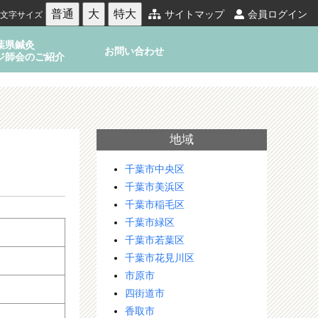
普通
大
特大
サイトマップ
会員ログイン
文字サイズ
葉県鍼灸
お問い合わせ
ジ師会のご紹介
地域
千葉市中央区
千葉市美浜区
千葉市稲毛区
千葉市緑区
千葉市若葉区
千葉市花見川区
市原市
四街道市
香取市