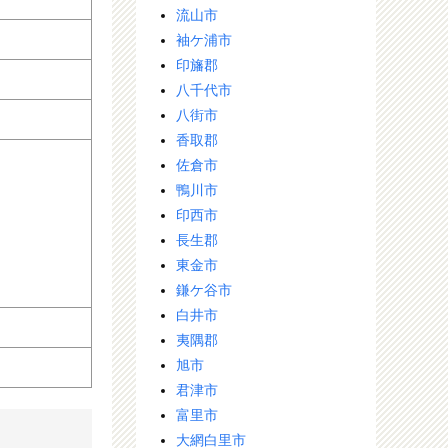
流山市
袖ケ浦市
印旛郡
八千代市
八街市
香取郡
佐倉市
鴨川市
印西市
長生郡
東金市
鎌ケ谷市
白井市
夷隅郡
旭市
君津市
富里市
大網白里市