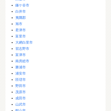
鎌ケ谷市
白井市
夷隅郡
旭市
君津市
富里市
大網白里市
習志野市
富津市
南房総市
勝浦市
浦安市
匝瑳市
野田市
茂原市
成田市
山武市
館山市