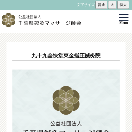
文字サイズ
普通
大
特大
togg
Menu
navi
九十九全快堂東金指圧鍼灸院