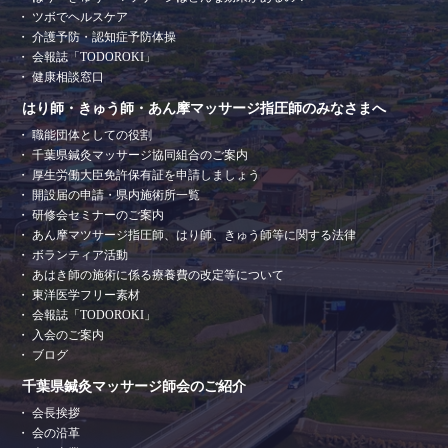
ツボでヘルスケア
介護予防・認知症予防体操
会報誌「TODOROKI」
健康相談窓口
はり師・きゅう師・あん摩マッサージ指圧師のみなさまへ
職能団体としての役割
千葉県鍼灸マッサージ協同組合のご案内
厚生労働大臣免許保有証を申請しましょう
開設届の申請・県内施術所一覧
研修会セミナーのご案内
あん摩マツサージ指圧師、はり師、きゅう師等に関する法律
ボランティア活動
あはき師の施術に係る療養費の改定等について
東洋医学フリー素材
会報誌「TODOROKI」
入会のご案内
ブログ
千葉県鍼灸マッサージ師会のご紹介
会長挨拶
会の沿革