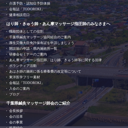
介護予防・認知症予防体操
会報誌「TODOROKI」
健康相談窓口
はり師・きゅう師・あん摩マッサージ指圧師のみなさまへ
職能団体としての役割
千葉県鍼灸マッサージ協同組合のご案内
厚生労働大臣免許保有証を申請しましょう
開設届の申請・県内施術所一覧
研修会セミナーのご案内
あん摩マツサージ指圧師、はり師、きゅう師等に関する法律
ボランティア活動
あはき師の施術に係る療養費の改定等について
東洋医学フリー素材
会報誌「TODOROKI」
入会のご案内
ブログ
千葉県鍼灸マッサージ師会のご紹介
会長挨拶
会の沿革
会の事業
役員紹介