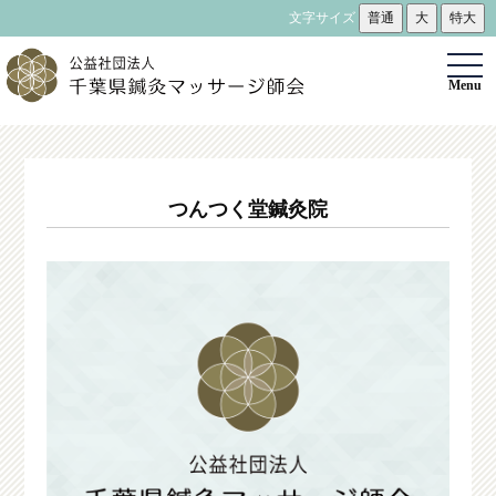
文字サイズ
普通
大
特大
togg
Menu
navi
つんつく堂鍼灸院