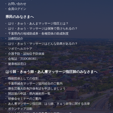
お問い合わせ
会員ログイン
県民のみなさまへ
はり・きゅう・あんまマッサージ指圧とは？
はり・きゅう・マッサージは保険で受けられるの？
千葉県内の地域助成券・各種団体の助成制度
治療院紹介
はり・きゅう・マッサージはどんな効果があるの？
ツボでヘルスケア
介護予防・認知症予防体操
会報誌「TODOROKI」
健康相談窓口
はり師・きゅう師・あん摩マッサージ指圧師のみなさまへ
職能団体としての役割
千葉県鍼灸マッサージ協同組合のご案内
厚生労働大臣免許保有証を申請しましょう
開設届の申請・県内施術所一覧
研修会セミナーのご案内
あん摩マツサージ指圧師、はり師、きゅう師等に関する法律
ボランティア活動