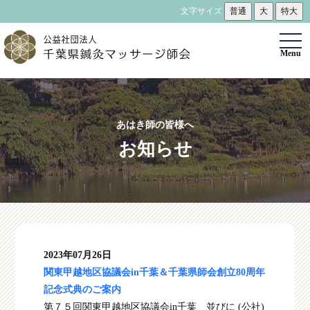
文字サイズ
普通
大
特大
togg
Menu
navi
あはき師の皆様へ
お知らせ
2023年07月26日
関東甲越地区協議会in千葉＆千葉県師会創立80周年
記念式典のご案内
第７５回関東甲越地区協議会in千葉 並びに (公社)